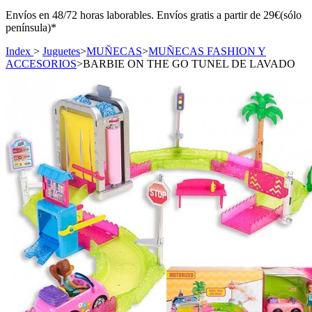
Envíos en 48/72 horas laborables. Envíos gratis a partir de 29€(sólo
península)*
Index
>
Juguetes
>
MUÑECAS
>
MUÑECAS FASHION Y
ACCESORIOS
>
BARBIE ON THE GO TUNEL DE LAVADO