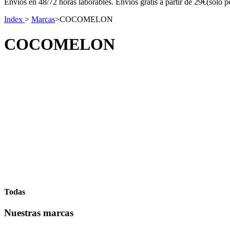
Envíos en 48/72 horas laborables. Envíos gratis a partir de 29€(sólo p
Index
>
Marcas
>
COCOMELON
COCOMELON
Todas
Nuestras marcas