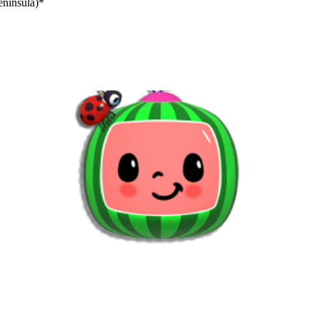
enínsula)*