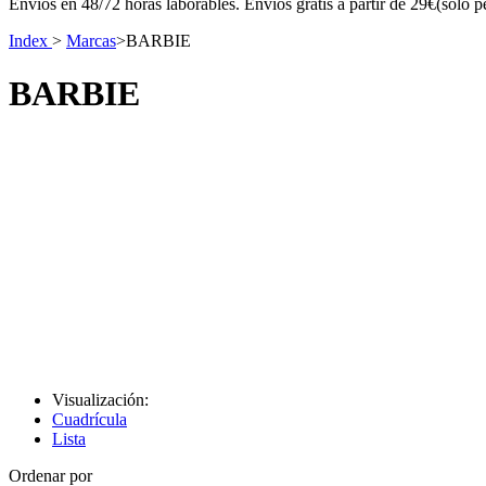
Envíos en 48/72 horas laborables. Envíos gratis a partir de 29€(sólo p
Index
>
Marcas
>
BARBIE
BARBIE
Visualización:
Cuadrícula
Lista
Ordenar por