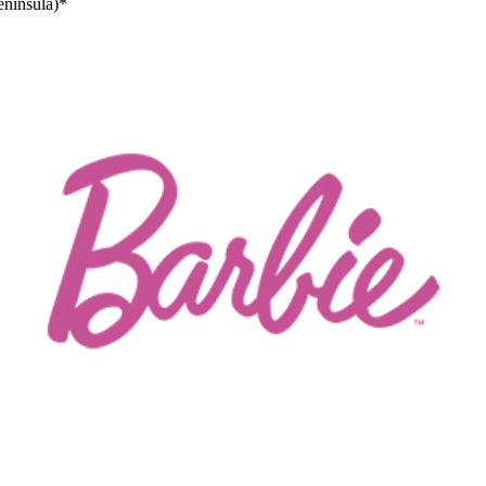
enínsula)*