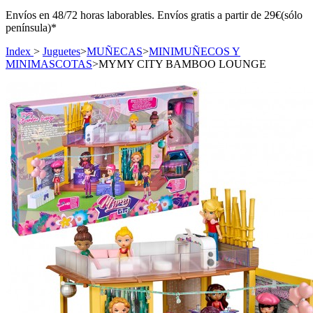
Envíos en 48/72 horas laborables. Envíos gratis a partir de 29€(sólo
península)*
Index
>
Juguetes
>
MUÑECAS
>
MINIMUÑECOS Y
MINIMASCOTAS
>
MYMY CITY BAMBOO LOUNGE