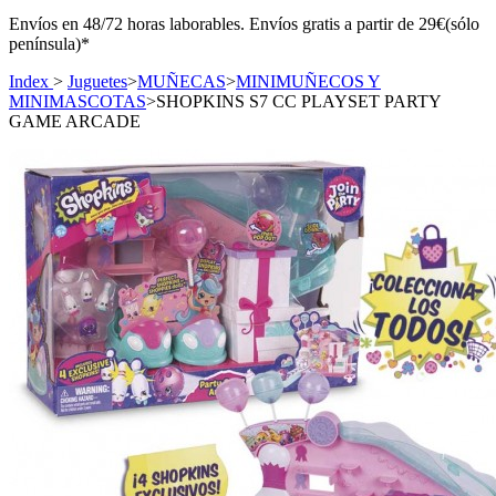
Envíos en 48/72 horas laborables. Envíos gratis a partir de 29€(sólo
península)*
Index
>
Juguetes
>
MUÑECAS
>
MINIMUÑECOS Y
MINIMASCOTAS
>
SHOPKINS S7 CC PLAYSET PARTY
GAME ARCADE