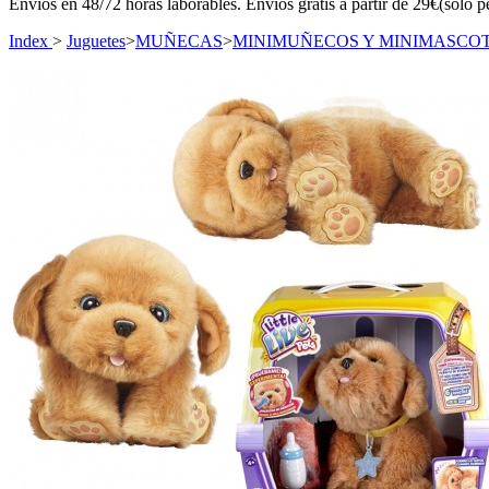
Envíos en 48/72 horas laborables. Envíos gratis a partir de 29€(sólo p
Index
>
Juguetes
>
MUÑECAS
>
MINIMUÑECOS Y MINIMASCO