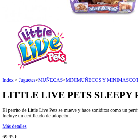
Index
>
Juguetes
>
MUÑECAS
>
MINIMUÑECOS Y MINIMASCO
LITTLE LIVE PETS SLEEPY
El perrito de Little Live Pets se mueve y hace soniditos como un perr
Incluye un certificado de adopción.
Más detalles
69,95 €