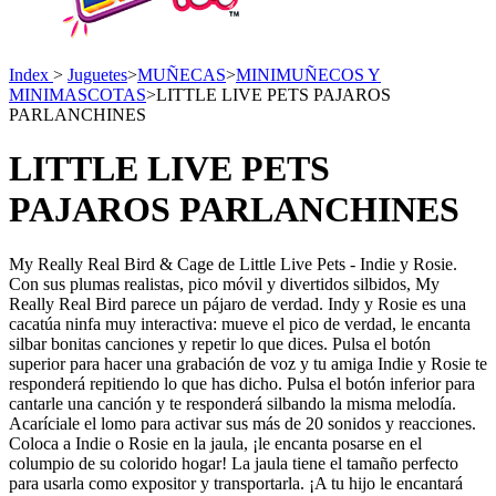
Index
>
Juguetes
>
MUÑECAS
>
MINIMUÑECOS Y
MINIMASCOTAS
>
LITTLE LIVE PETS PAJAROS
PARLANCHINES
LITTLE LIVE PETS
PAJAROS PARLANCHINES
My Really Real Bird & Cage de Little Live Pets - Indie y Rosie.
Con sus plumas realistas, pico móvil y divertidos silbidos, My
Really Real Bird parece un pájaro de verdad. Indy y Rosie es una
cacatúa ninfa muy interactiva: mueve el pico de verdad, le encanta
silbar bonitas canciones y repetir lo que dices. Pulsa el botón
superior para hacer una grabación de voz y tu amiga Indie y Rosie te
responderá repitiendo lo que has dicho. Pulsa el botón inferior para
cantarle una canción y te responderá silbando la misma melodía.
Acaríciale el lomo para activar sus más de 20 sonidos y reacciones.
Coloca a Indie o Rosie en la jaula, ¡le encanta posarse en el
columpio de su colorido hogar! La jaula tiene el tamaño perfecto
para usarla como expositor y transportarla. ¡A tu hijo le encantará