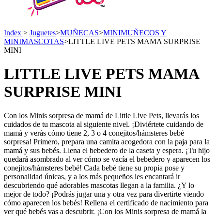
Index
>
Juguetes
>
MUÑECAS
>
MINIMUÑECOS Y
MINIMASCOTAS
>
LITTLE LIVE PETS MAMA SURPRISE
MINI
LITTLE LIVE PETS MAMA
SURPRISE MINI
Con los Minis sorpresa de mamá de Little Live Pets, llevarás los
cuidados de tu mascota al siguiente nivel. ¡Diviértete cuidando de
mamá y verás cómo tiene 2, 3 o 4 conejitos/hámsteres bebé
sorpresa! Primero, prepara una camita acogedora con la paja para la
mamá y sus bebés. Llena el bebedero de la caseta y espera. ¡Tu hijo
quedará asombrado al ver cómo se vacía el bebedero y aparecen los
conejitos/hámsteres bebé! Cada bebé tiene su propia pose y
personalidad únicas, y a los más pequeños les encantará ir
descubriendo qué adorables mascotas llegan a la familia. ¿Y lo
mejor de todo? ¡Podrás jugar una y otra vez para divertirte viendo
cómo aparecen los bebés! Rellena el certificado de nacimiento para
ver qué bebés vas a descubrir. ¡Con los Minis sorpresa de mamá la