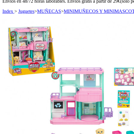
Envíos en 48/72 horas laborables. Envíos gratis a partir de 29€(sólo p
Index
>
Juguetes
>
MUÑECAS
>
MINIMUÑECOS Y MINIMASCO