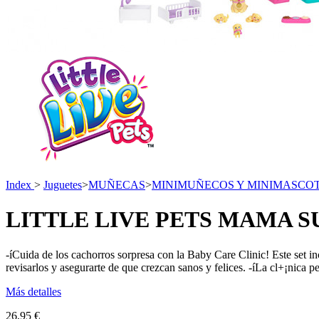
Index
>
Juguetes
>
MUÑECAS
>
MINIMUÑECOS Y MINIMASCO
LITTLE LIVE PETS MAMA S
-íCuida de los cachorros sorpresa con la Baby Care Clinic! Este set i
revisarlos y asegurarte de que crezcan sanos y felices. -íLa cl+¡nica p
Más detalles
26,95 €