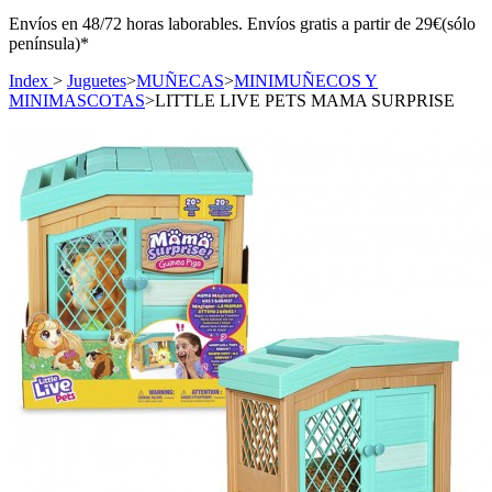
Envíos en 48/72 horas laborables. Envíos gratis a partir de 29€(sólo
península)*
Index
>
Juguetes
>
MUÑECAS
>
MINIMUÑECOS Y
MINIMASCOTAS
>
LITTLE LIVE PETS MAMA SURPRISE