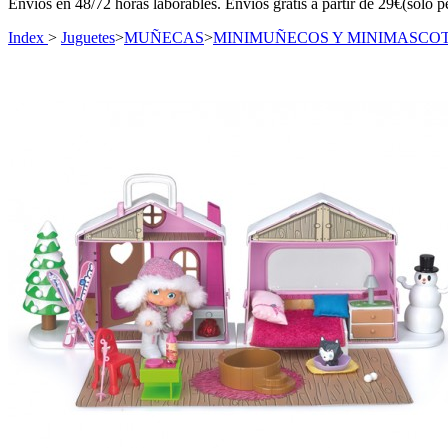
Envíos en 48/72 horas laborables. Envíos gratis a partir de 29€(sólo p
Index
>
Juguetes
>
MUÑECAS
>
MINIMUÑECOS Y MINIMASCO