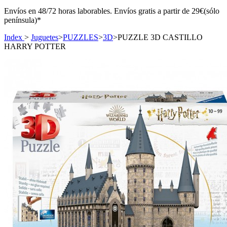
Envíos en 48/72 horas laborables. Envíos gratis a partir de 29€(sólo
península)*
Index
>
Juguetes
>
PUZZLES
>
3D
>
PUZZLE 3D CASTILLO
HARRY POTTER