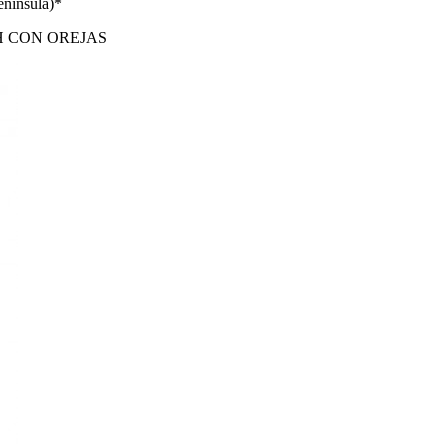
enínsula)*
H CON OREJAS