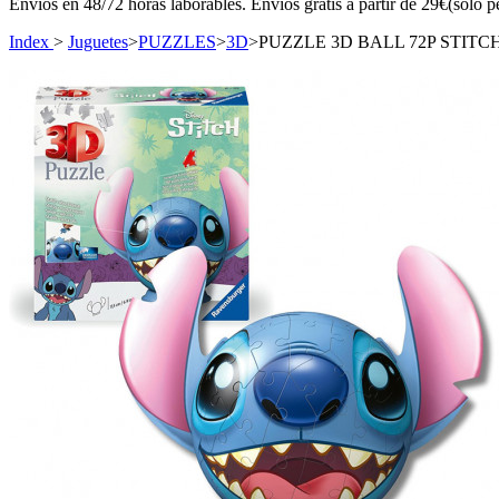
Envíos en 48/72 horas laborables. Envíos gratis a partir de 29€(sólo p
Index
>
Juguetes
>
PUZZLES
>
3D
>
PUZZLE 3D BALL 72P STITC