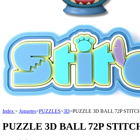
Index
>
Juguetes
>
PUZZLES
>
3D
>
PUZZLE 3D BALL 72P STITC
PUZZLE 3D BALL 72P STIT