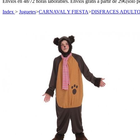
Envíos en 48/72 horas laborables. Envíos gratis a partir de 29€(sólo p
Index
>
Juguetes
>
CARNAVAL Y FIESTA
>
DISFRACES ADULT