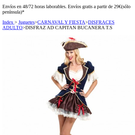
Envíos en 48/72 horas laborables. Envíos gratis a partir de 29€(sólo
península)*
Index
>
Juguetes
>
CARNAVAL Y FIESTA
>
DISFRACES
ADULTO
>
DISFRAZ AD CAPITAN BUCANERA T.S