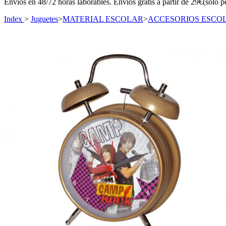
Envíos en 48/72 horas laborables. Envíos gratis a partir de 29€(sólo p
Index
>
Juguetes
>
MATERIAL ESCOLAR
>
ACCESORIOS ESCO