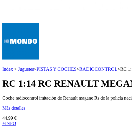
Index
>
Juguetes
>
PISTAS Y COCHES
>
RADIOCONTROL
>
RC 1
RC 1:14 RC RENAULT MEGA
Coche radiocontrol imitación de Renault magane Rs de la policía nacio
Más detalles
44,99 €
+INFO