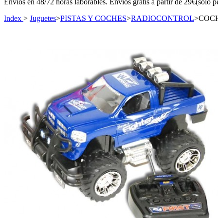
Envíos en 48/72 horas laborables. Envíos gratis a partir de 29€(sólo p
Index
>
Juguetes
>
PISTAS Y COCHES
>
RADIOCONTROL
>
COCH