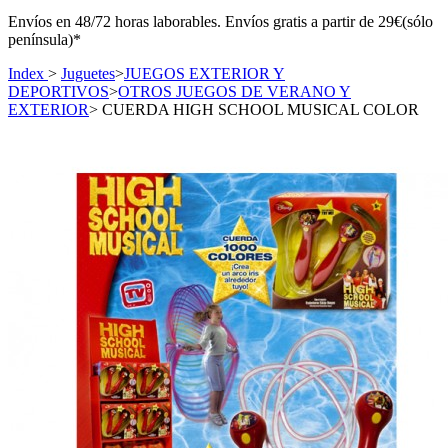
Envíos en 48/72 horas laborables. Envíos gratis a partir de 29€(sólo
península)*
Index
>
Juguetes
>
JUEGOS EXTERIOR Y
DEPORTIVOS
>
OTROS JUEGOS DE VERANO Y
EXTERIOR
>
CUERDA HIGH SCHOOL MUSICAL COLOR