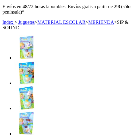
Envíos en 48/72 horas laborables. Envíos gratis a partir de 29€(sólo
península)*
Index
>
Juguetes
>
MATERIAL ESCOLAR
>
MERIENDA
>
SIP &
SOUND