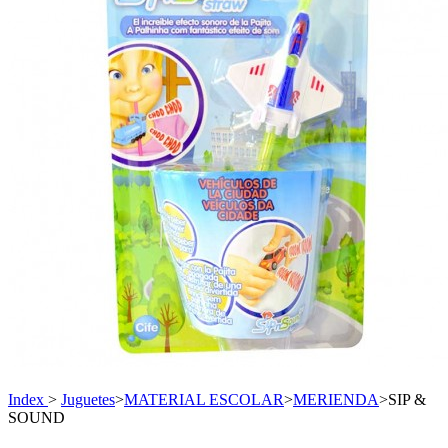
Index
>
Juguetes
>
MATERIAL ESCOLAR
>
MERIENDA
>
SIP &
SOUND