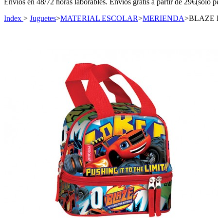
Envíos en 48/72 horas laborables. Envíos gratis a partir de 29€(sólo p
Index
>
Juguetes
>
MATERIAL ESCOLAR
>
MERIENDA
>
BLAZE 