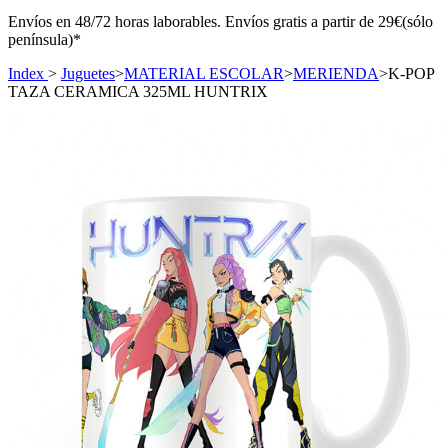
Envíos en 48/72 horas laborables. Envíos gratis a partir de 29€(sólo
península)*
Index
>
Juguetes
>
MATERIAL ESCOLAR
>
MERIENDA
>
K-POP
TAZA CERAMICA 325ML HUNTRIX