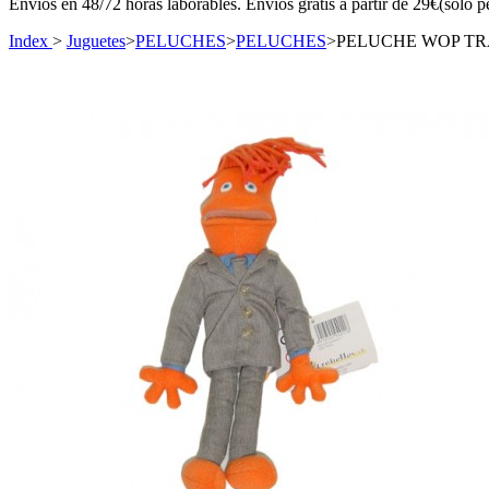
Envíos en 48/72 horas laborables. Envíos gratis a partir de 29€(sólo p
Index
>
Juguetes
>
PELUCHES
>
PELUCHES
>
PELUCHE WOP TR