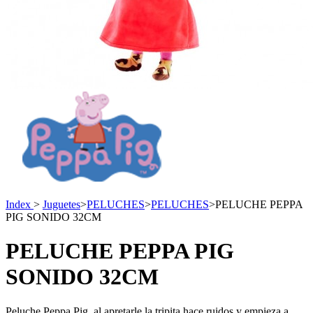
Index
>
Juguetes
>
PELUCHES
>
PELUCHES
>
PELUCHE PEPPA
PIG SONIDO 32CM
PELUCHE PEPPA PIG
SONIDO 32CM
Peluche Peppa Pig, al apretarle la tripita hace ruidos y empieza a