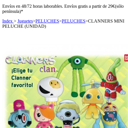
Envíos en 48/72 horas laborables. Envíos gratis a partir de 29€(sólo
península)*
Index
>
Juguetes
>
PELUCHES
>
PELUCHES
>
CLANNERS MINI
PELUCHE (UNIDAD)