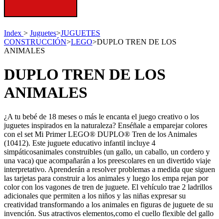
Index
>
Juguetes
>
JUGUETES
CONSTRUCCIÓN
>
LEGO
>
DUPLO TREN DE LOS
ANIMALES
DUPLO TREN DE LOS
ANIMALES
¿A tu bebé de 18 meses o más le encanta el juego creativo o los
juguetes inspirados en la naturaleza? Enséñale a emparejar colores
con el set Mi Primer LEGO® DUPLO® Tren de los Animales
(10412). Este juguete educativo infantil incluye 4
simpáticosanimales construibles (un gallo, un caballo, un cordero y
una vaca) que acompañarán a los preescolares en un divertido viaje
interpretativo. Aprenderán a resolver problemas a medida que siguen
las tarjetas para construir a los animales y luego los empa rejan por
color con los vagones de tren de juguete. El vehículo trae 2 ladrillos
adicionales que permiten a los niños y las niñas expresar su
creatividad transformando a los animales en figuras de juguete de su
invención. Sus atractivos elementos,como el cuello flexible del gallo