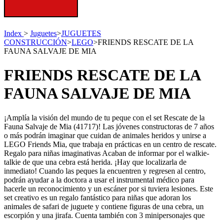
Index
>
Juguetes
>
JUGUETES
CONSTRUCCIÓN
>
LEGO
>
FRIENDS RESCATE DE LA
FAUNA SALVAJE DE MIA
FRIENDS RESCATE DE LA
FAUNA SALVAJE DE MIA
¡Amplía la visión del mundo de tu peque con el set Rescate de la
Fauna Salvaje de Mia (41717)! Las jóvenes constructoras de 7 años
o más podrán imaginar que cuidan de animales heridos y unirse a
LEGO Friends Mia, que trabaja en prácticas en un centro de rescate.
Regalo para niñas imaginativas Acaban de informar por el walkie-
talkie de que una cebra está herida. ¡Hay que localizarla de
inmediato! Cuando las peques la encuentren y regresen al centro,
podrán ayudar a la doctora a usar el instrumental médico para
hacerle un reconocimiento y un escáner por si tuviera lesiones. Este
set creativo es un regalo fantástico para niñas que adoran los
animales de safari de juguete y contiene figuras de una cebra, un
escorpión y una jirafa. Cuenta también con 3 minipersonajes que