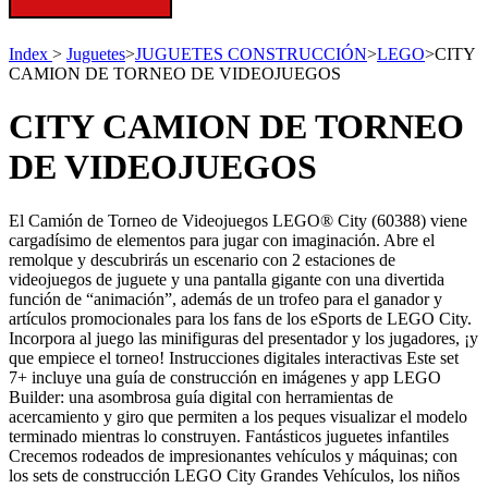
Index
>
Juguetes
>
JUGUETES CONSTRUCCIÓN
>
LEGO
>
CITY
CAMION DE TORNEO DE VIDEOJUEGOS
CITY CAMION DE TORNEO
DE VIDEOJUEGOS
El Camión de Torneo de Videojuegos LEGO® City (60388) viene
cargadísimo de elementos para jugar con imaginación. Abre el
remolque y descubrirás un escenario con 2 estaciones de
videojuegos de juguete y una pantalla gigante con una divertida
función de “animación”, además de un trofeo para el ganador y
artículos promocionales para los fans de los eSports de LEGO City.
Incorpora al juego las minifiguras del presentador y los jugadores, ¡y
que empiece el torneo! Instrucciones digitales interactivas Este set
7+ incluye una guía de construcción en imágenes y app LEGO
Builder: una asombrosa guía digital con herramientas de
acercamiento y giro que permiten a los peques visualizar el modelo
terminado mientras lo construyen. Fantásticos juguetes infantiles
Crecemos rodeados de impresionantes vehículos y máquinas; con
los sets de construcción LEGO City Grandes Vehículos, los niños