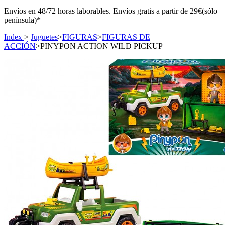
Envíos en 48/72 horas laborables. Envíos gratis a partir de 29€(sólo
península)*
Index
>
Juguetes
>
FIGURAS
>
FIGURAS DE
ACCIÓN
>
PINYPON ACTION WILD PICKUP