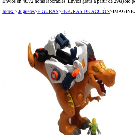
Envíos en 48/72 horas laborables. Envíos gratis a partir de 29€(sólo p
Index
>
Juguetes
>
FIGURAS
>
FIGURAS DE ACCIÓN
>
IMAGINE