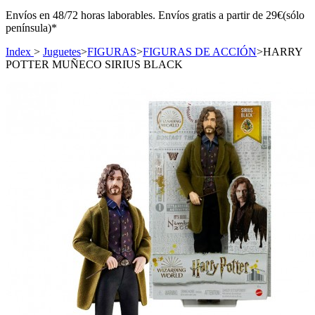
Envíos en 48/72 horas laborables. Envíos gratis a partir de 29€(sólo
península)*
Index
>
Juguetes
>
FIGURAS
>
FIGURAS DE ACCIÓN
>
HARRY
POTTER MUÑECO SIRIUS BLACK