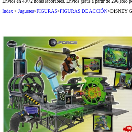
Envíos en 48/72 horas laborables. Envíos gratis a partir de 29€(sólo p
Index
>
Juguetes
>
FIGURAS
>
FIGURAS DE ACCIÓN
>
DISNEY 