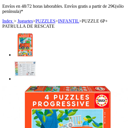
Envíos en 48/72 horas laborables. Envíos gratis a partir de 29€(sólo
península)*
Index
>
Juguetes
>
PUZZLES
>
INFANTIL
>
PUZZLE 6P+
PATRULLA DE RESCATE