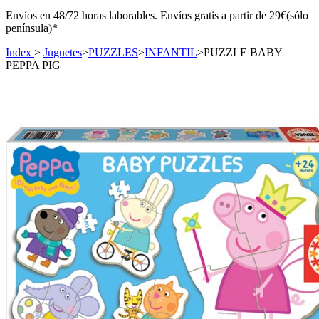
Envíos en 48/72 horas laborables. Envíos gratis a partir de 29€(sólo
península)*
Index
>
Juguetes
>
PUZZLES
>
INFANTIL
>
PUZZLE BABY
PEPPA PIG