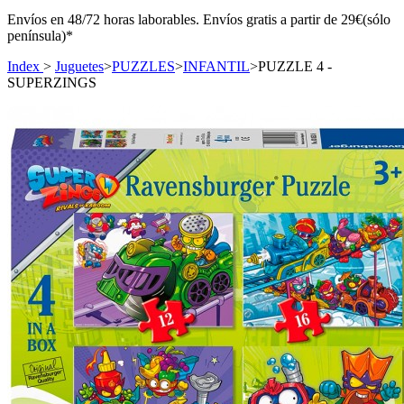
Envíos en 48/72 horas laborables. Envíos gratis a partir de 29€(sólo
península)*
Index
>
Juguetes
>
PUZZLES
>
INFANTIL
>
PUZZLE 4 -
SUPERZINGS