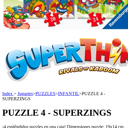
Index
>
Juguetes
>
PUZZLES
>
INFANTIL
>
PUZZLE 4 -
SUPERZINGS
PUZZLE 4 - SUPERZINGS
¡4 espléndidos puzzles en una caja! Dimensiones puzzle: 19x14 cm.