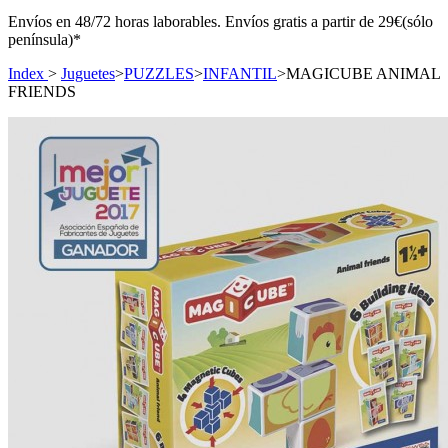
Envíos en 48/72 horas laborables. Envíos gratis a partir de 29€(sólo
península)*
Index
>
Juguetes
>
PUZZLES
>
INFANTIL
>
MAGICUBE ANIMAL
FRIENDS