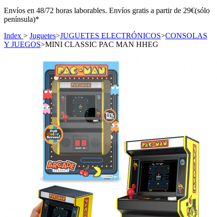
Envíos en 48/72 horas laborables. Envíos gratis a partir de 29€(sólo
península)*
Index
>
Juguetes
>
JUGUETES ELECTRÓNICOS
>
CONSOLAS
Y JUEGOS
>
MINI CLASSIC PAC MAN HHEG