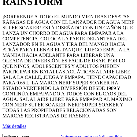
RAINSTORM
¡SORPRENDE A TODO EL MUNDO MIENTRAS DESATAS
RÁFAGAS DE AGUA CON EL LANZADOR DE AGUA NERF
SUPER SOAKER! ESTÁ DISEÑADO CON UN CAÑÓN QUE
LANZA UN CHORRO DE AGUA PARA EMPAPAR A LA
COMPETENCIA. COLOCA LA PARTE DELANTERA DEL
LANZADOR EN EL AGUA Y TIRA DEL MANGO HACIA
ATRÁS PARA LLENAR EL TANQUE, LUEGO EMPUJA LA
MANIJA HACIA ADELANTE PARA LIBERAR UNA
OLEADA DE DIVERSIÓN. ES FÁCIL DE USAR, POR LO
QUE NIÑOS, ADOLESCENTES Y ADULTOS PUEDEN
PARTICIPAR EN BATALLAS ACUÁTICAS AL AIRE LIBRE.
SAL A LA CALLE, JUEGA Y EMPAPA. TIENE CAPACIDAD
PARA 0.65 L. LA MARCA NERF SUPER SOAKER HA
ESTADO VERTIENDO LA DIVERSIÓN DESDE 1989 Y
CONTINÚA EMPAPANDO A TODOS CON EL CAOS DEL
AGUA. SAL AL AIRE LIBRE PARA EMPAPAR AL MÁXIMO
CON NERF SUPER SOAKER. NERF SUPER SOAKER Y
TODAS LAS PROPIEDADES RELACIONADAS SON
MARCAS REGISTRADAS DE HASBRO.
Más detalles
Avísame cuando esté disponible