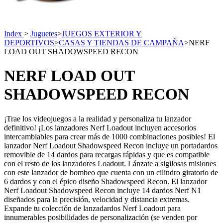
Index
>
Juguetes
>
JUEGOS EXTERIOR Y
DEPORTIVOS
>
CASAS Y TIENDAS DE CAMPAÑA
>
NERF
LOAD OUT SHADOWSPEED RECON
NERF LOAD OUT
SHADOWSPEED RECON
¡Trae los videojuegos a la realidad y personaliza tu lanzador
definitivo! ¡Los lanzadores Nerf Loadout incluyen accesorios
intercambiables para crear más de 1000 combinaciones posibles! El
lanzador Nerf Loadout Shadowspeed Recon incluye un portadardos
removible de 14 dardos para recargas rápidas y que es compatible
con el resto de los lanzadores Loadout. Lánzate a sigilosas misiones
con este lanzador de bombeo que cuenta con un cilindro giratorio de
6 dardos y con el épico diseño Shadowspeed Recon. El lanzador
Nerf Loadout Shadowspeed Recon incluye 14 dardos Nerf N1
diseñados para la precisión, velocidad y distancia extremas.
Expande tu colección de lanzadardos Nerf Loadout para
innumerables posibilidades de personalización (se venden por