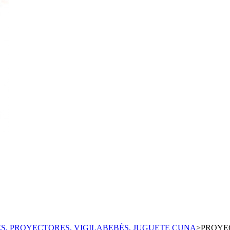
S, PROYECTORES, VIGILABEBÉS, JUGUETE CUNA
>
PROYE