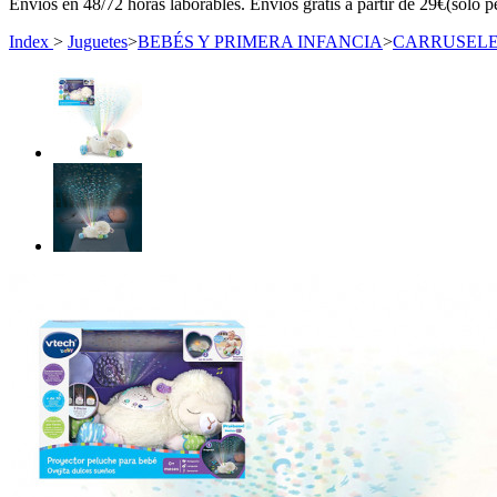
Envíos en 48/72 horas laborables. Envíos gratis a partir de 29€(sólo p
Index
>
Juguetes
>
BEBÉS Y PRIMERA INFANCIA
>
CARRUSELE