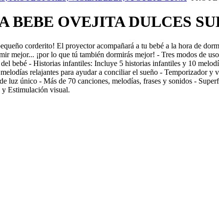
 BEBE OVEJITA DULCES S
queño corderito! El proyector acompañará a tu bebé a la hora de dormir
 mejor... ¡por lo que tú también dormirás mejor! - Tres modos de uso; 
o del bebé - Historias infantiles: Incluye 5 historias infantiles y 10 me
melodías relajantes para ayudar a conciliar el sueño - Temporizador y 
o de luz único - Más de 70 canciones, melodías, frases y sonidos - Super
 y Estimulación visual.