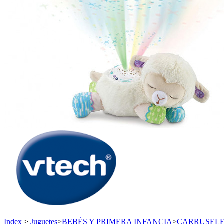
Index
>
Juguetes
>
BEBÉS Y PRIMERA INFANCIA
>
CARRUSELE