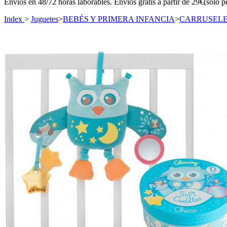
Envíos en 48/72 horas laborables. Envíos gratis a partir de 29€(sólo p
Index
>
Juguetes
>
BEBÉS Y PRIMERA INFANCIA
>
CARRUSELE