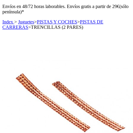
Envíos en 48/72 horas laborables. Envíos gratis a partir de 29€(sólo
península)*
Index
>
Juguetes
>
PISTAS Y COCHES
>
PISTAS DE
CARRERAS
>
TRENCILLAS (2 PARES)