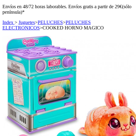
Envíos en 48/72 horas laborables. Envíos gratis a partir de 29€(sólo
península)*
Index
>
Juguetes
>
PELUCHES
>
PELUCHES
ELECTRONICOS
>
COOKED HORNO MAGICO