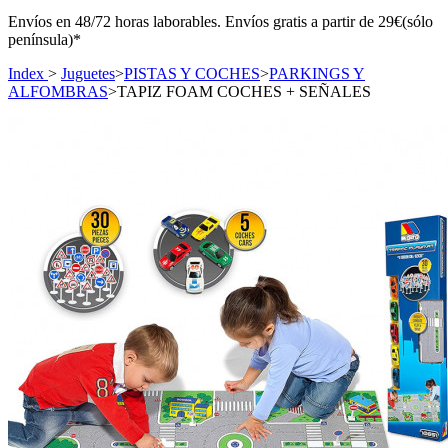
Envíos en 48/72 horas laborables. Envíos gratis a partir de 29€(sólo
península)*
Index
>
Juguetes
>
PISTAS Y COCHES
>
PARKINGS Y
ALFOMBRAS
>
TAPIZ FOAM COCHES + SEÑALES