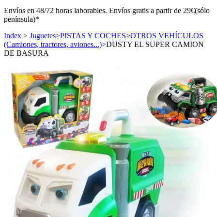
Envíos en 48/72 horas laborables. Envíos gratis a partir de 29€(sólo
península)*
Index
>
Juguetes
>
PISTAS Y COCHES
>
OTROS VEHÍCULOS
(Camiones, tractores, aviones...)
>
DUSTY EL SUPER CAMION
DE BASURA