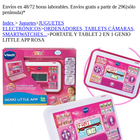
Envíos en 48/72 horas laborables. Envíos gratis a partir de 29€(sólo
península)*
Index
>
Juguetes
>
JUGUETES
ELECTRÓNICOS
>
ORDENADORES, TABLETS CÁMARAS,
SMARTWATCHES...
>
PORTATIL Y TABLET 2 EN 1 GENIO
LITTLE APP ROSA