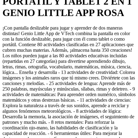
PORTATIL Y TABLET 2 EN 1
GENIO LITTLE APP ROSA
¡Con pantalla deslizable para jugar y aprender de dos maneras
distintas! Genio Little App de VTech combina la pantalla en color
con la función deslizable, para jugar con él como tablet o como
portátil. Contiene 80 actividades clasificadas en 27 aplicaciones que
cubren muchas materias. Además, ¡almacena hasta 350 creaciones!
Los niños pueden jugar a las 80 actividades educativas incluidas
(repartidas en 27 categorías) para divertirse aprendiendo dibujo,
letras, rimas, ortografía, vocabulario, matemáticas, música, ciencia,
lógica... Enseña y desarrolla - 13 actividades de creatividad: Colorea
imágenes y los animales raros que tú mismo crees. Diviértete con las
canciones y melodías. - 25 actividades de lengua: Aprende más de
250 palabras, mayúsculas y minúsculas, sílabas, rimas y deletreo. - 9
actividades de matemáticas: Para aprender orden numérico, símbolos
matemáticos y otras destrezas básicas. - 11 actividades de ciencias:
Explora la naturaleza a través de sus sonidos, aprende a reciclar y
algunos fenómenos meteorológicos. - 8 actividades de lógica:
Desarrolla la memoria, la asociación de imágenes, el seguimiento de
patrones y mucho más. - 8 retos mentales: Para reforzar la
coordinación ojo-mano, las habilidades de clasificación y la
capacidad de reacción. - 6 herramientas útiles: Para mejorar la