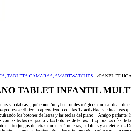
, TABLETS CÁMARAS, SMARTWATCHES...
>
PANEL EDUCA
NO TABLET INFANTIL MULT
meros y palabras, ¡qué emoción! ¡Los bordes mágicos que cambian de co
 peques se diviertan aprendiendo con las 12 actividades educativas que
sando los botones de letras y las teclas del piano. - Amigo parlante: In
con las teclas del piano y los botones de letras. - Explora los días de l
te cuatro juegos de letras que enseñan letras, palabras y a deletrear. -
 luminosos que se iluminan de color rojo, morado, azul o rosa. - Aspect