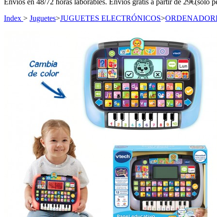
Envíos en 48/72 horas laborables. Envíos gratis a partir de 29€(sólo p
Index
>
Juguetes
>
JUGUETES ELECTRÓNICOS
>
ORDENADORES