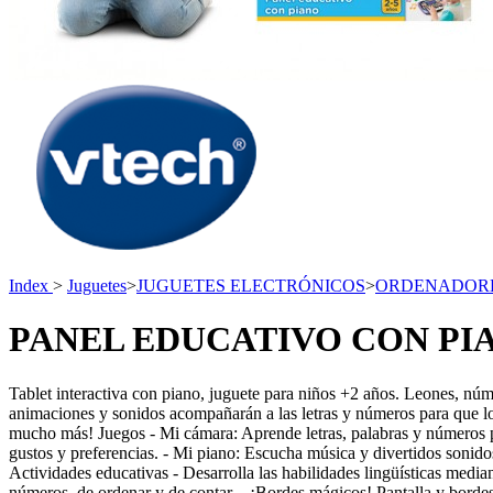
Index
>
Juguetes
>
JUGUETES ELECTRÓNICOS
>
ORDENADORES
PANEL EDUCATIVO CON PIA
Tablet interactiva con piano, juguete para niños +2 años. Leones, nú
animaciones y sonidos acompañarán a las letras y números para que los
mucho más! Juegos - Mi cámara: Aprende letras, palabras y números pul
gustos y preferencias. - Mi piano: Escucha música y divertidos sonidos 
Actividades educativas - Desarrolla las habilidades lingüísticas median
números, de ordenar y de contar. - ¡Bordes mágicos! Pantalla y bordes