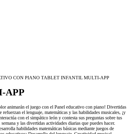
TIVO CON PIANO TABLET INFANTIL MULTI-APP
I-APP
lor animarán el juego con el Panel educativo con piano! Divertidas
 refuerzan el lenguaje, matemáticas y las habilidades musicales, ¡y
teractúa con el simpático león y contesta sus preguntas sobre tus
a semana y las divertidas actividades diarias que puedes hacer.
 Desarrolla habilidades matemáticas básicas mediante juegos de
os educativos: Desarrollo del lenguaje, Creatividad musical,