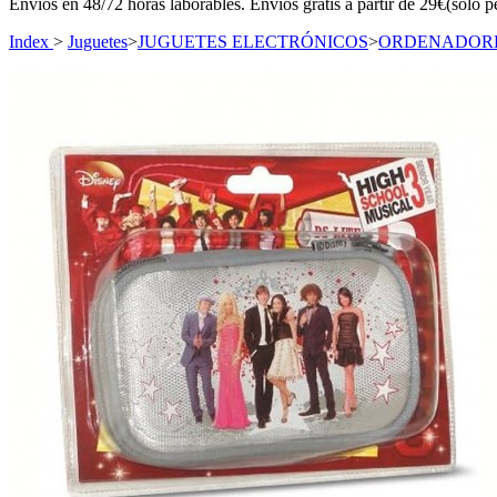
Envíos en 48/72 horas laborables. Envíos gratis a partir de 29€(sólo p
Index
>
Juguetes
>
JUGUETES ELECTRÓNICOS
>
ORDENADORES