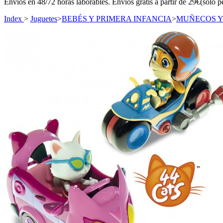
Envíos en 48/72 horas laborables. Envíos gratis a partir de 29€(sólo p
Index
>
Juguetes
>
BEBÉS Y PRIMERA INFANCIA
>
MUÑECOS Y