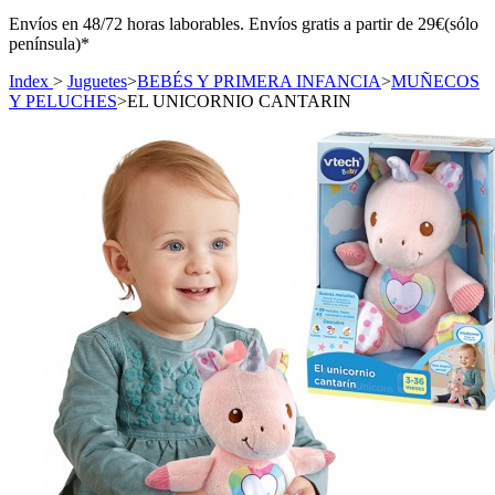
Envíos en 48/72 horas laborables. Envíos gratis a partir de 29€(sólo
península)*
Index
>
Juguetes
>
BEBÉS Y PRIMERA INFANCIA
>
MUÑECOS
Y PELUCHES
>
EL UNICORNIO CANTARIN