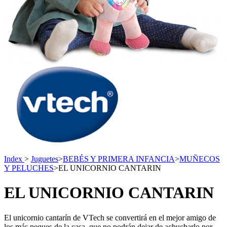
Index
>
Juguetes
>
BEBÉS Y PRIMERA INFANCIA
>
MUÑECOS
Y PELUCHES
>
EL UNICORNIO CANTARIN
EL UNICORNIO CANTARIN
El unicornio cantarín de VTech se convertirá en el mejor amigo de
los más peques de la casa, que no podrán dejar de achucharlo por